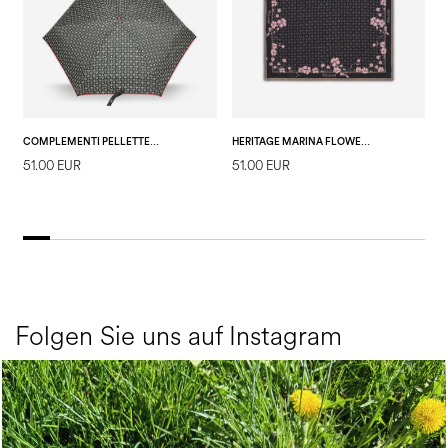
COMPLEMENTI PELLETTERIA
HERITAGE MARINA FLOWER SCHAL
51.00 EUR
51.00 EUR
9
E
Folgen Sie uns auf Instagram