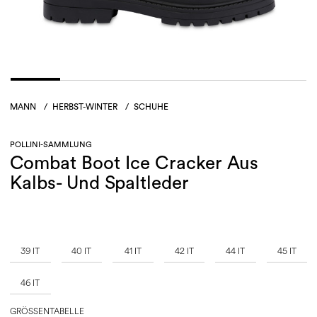
MANN
/
HERBST-WINTER
/
SCHUHE
POLLINI-SAMMLUNG
Combat Boot Ice Cracker Aus
Kalbs- Und Spaltleder
39 IT
40 IT
41 IT
42 IT
44 IT
45 IT
46 IT
GRÖSSENTABELLE