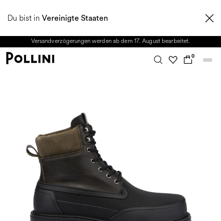
NUTZEN SIE DEN SALE UND ENTDECKEN SIE DIE NEUE HERBST/WINTER
Du bist in
2026 KOLLEKTION. Vom 8. bis 16. August ist unser Kundenservice nicht
Vereinigte Staaten
erreichbar. Alle in diesem Zeitraum eingehenden Anfragen sowie mögliche
Versandverzögerungen werden ab dem 17. August bearbeitet.
0