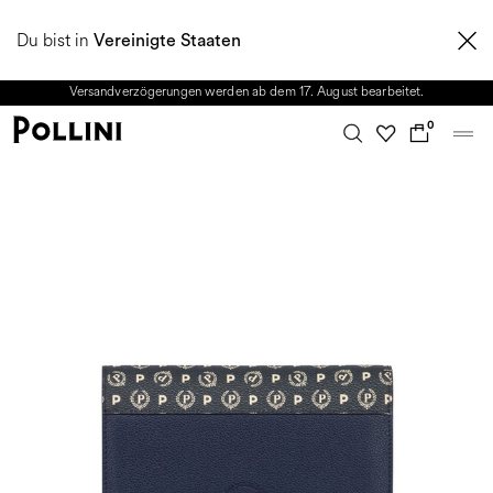
NUTZEN SIE DEN SALE UND ENTDECKEN SIE DIE NEUE HERBST/WINTER
Du bist in
2026 KOLLEKTION. Vom 8. bis 16. August ist unser Kundenservice nicht
Vereinigte Staaten
erreichbar. Alle in diesem Zeitraum eingehenden Anfragen sowie mögliche
Versandverzögerungen werden ab dem 17. August bearbeitet.
0