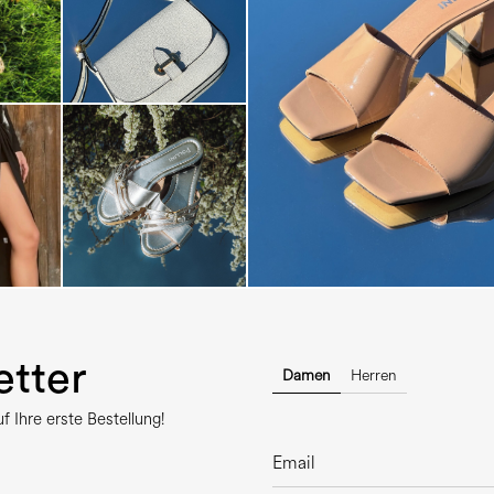
The most-wanted mules and san
sale. ...
tter
Damen
Herren
 Ihre erste Bestellung!