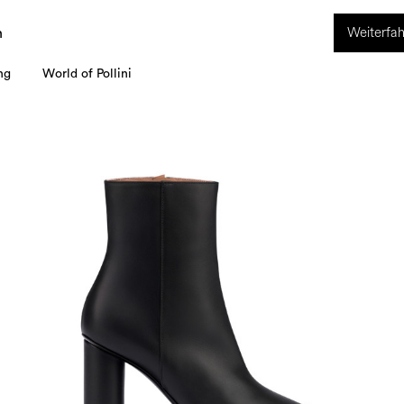
ION. Vom 8. bis 16. August ist unser Kundenservice nicht erreichbar. Alle i
Weiterfah
werden ab dem 17. August bearbeitet.
n
ng
World of Pollini