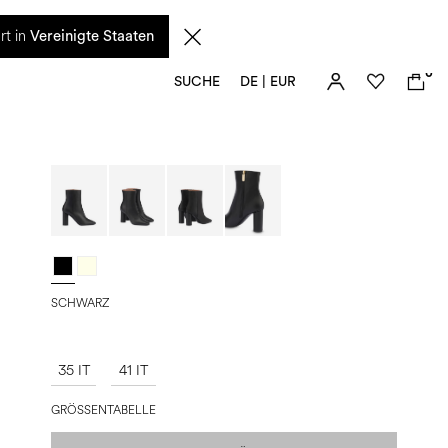
n diesem Zeitraum eingehenden Anfragen sowie mögliche Versandverzögerungen
rt in
Vereinigte Staaten
0
SUCHE
DE | EUR
SCHWARZ
35 IT
41 IT
GRÖSSENTABELLE