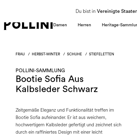
NUTZEN SIE DEN SALE UND ENTDECKEN SIE DIE NEUE HERBST/WINTER 2026 KOLLEKT
Du bist in
Vereinigte Staate
Damen
Herren
Heritage-Sammlu
FRAU
/
HERBST-WINTER
/
SCHUHE
/
STIEFELETTEN
POLLINI-SAMMLUNG
Bootie Sofia Aus
Kalbsleder Schwarz
Zeitgemäße Eleganz und Funktionalität treffen im
Bootie Sofia aufeinander. Er ist aus weichem,
hochwertigem Kalbsleder gefertigt und zeichnet sich
durch ein raffiniertes Design mit einer leicht