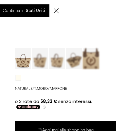
0
Continua in
CERCA
IT | EUR
Stati Uniti
NATURALE/T.MORO/MARRONE
Aggiungi alla shopping bag