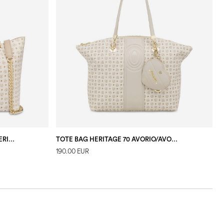
BORSA DOPPIO MANICO IN PVC HERITAGE LOGO CLASSIC AVORIO/GHIACCIO
TOTE BAG HERITAGE 70 AVORIO/AVORIO.
190.00 EUR
1