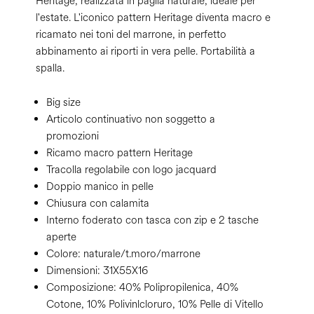
Heritage, realizzata in paglia naturale, ideale per
l'estate. L'iconico pattern Heritage diventa macro e
ricamato nei toni del marrone, in perfetto
abbinamento ai riporti in vera pelle. Portabilità a
spalla.
Big size
Articolo continuativo non soggetto a
promozioni
Ricamo macro pattern Heritage
Tracolla regolabile con logo jacquard
Doppio manico in pelle
Chiusura con calamita
Interno foderato con tasca con zip e 2 tasche
aperte
Colore:
naturale/t.moro/marrone
Dimensioni:
31X55X16
Composizione:
40% Polipropilenica, 40%
Cotone, 10% Polivinlcloruro, 10% Pelle di Vitello