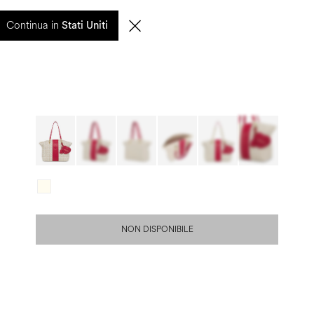
0
Continua in
CERCA
IT | EUR
Stati Uniti
NON DISPONIBILE