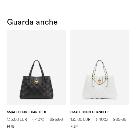
Guarda anche
SMALL DOUBLE HANDLE BAG DROP MATELASSÈ FAUX LEATHER NERO/NERO
SMALL DOUBLE HANDLE BAG DROP MATELASSÈ FAUX LEATHER AVORIO/AVORIO
135.00 EUR
(-40%)
225.00
135.00 EUR
(-40%)
225.00
2
EUR
EUR
E