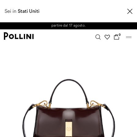
APPROFITTA DEI SALDI E SCOPRI LA NUOVA COLLEZIONE
Sei in
AUTUNNO/INVERNO 2026. Dall'8 al 16 agosto il Servizio Clienti non sarà
Stati Uniti
operativo. Le richieste e gli eventuali ritardi nelle spedizioni saranno gestiti a
partire dal 17 agosto.
0