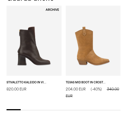
ARCHIVE
STIVALETTO KALEIDO IN VITELLO T.MORO/T.MORO
TEXAS MID BOOT IN CROSTA SAND
820.00 EUR
204.00 EUR
(-40%)
340.00
1
EUR
E