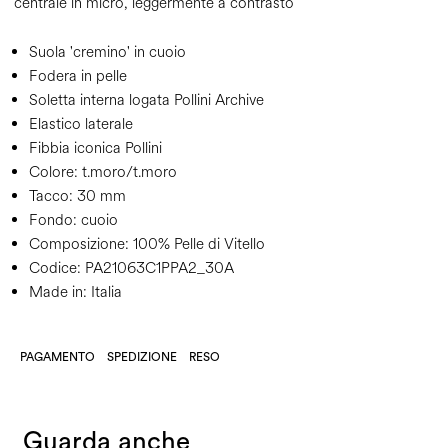
centrale in micro, leggermente a contrasto
Suola 'cremino' in cuoio
Fodera in pelle
Soletta interna logata Pollini Archive
Elastico laterale
Fibbia iconica Pollini
Colore:
t.moro/t.moro
Tacco:
30 mm
Fondo:
cuoio
Composizione:
100% Pelle di Vitello
Codice:
PA21063C1PPA2_30A
Made in: Italia
PAGAMENTO
SPEDIZIONE
RESO
Guarda anche