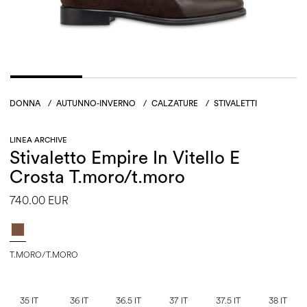
DONNA
/
AUTUNNO-INVERNO
/
CALZATURE
/
STIVALETTI
LINEA ARCHIVE
Stivaletto Empire In Vitello E
Crosta T.moro/t.moro
740.00 EUR
T.MORO/T.MORO
35 IT
36 IT
36.5 IT
37 IT
37.5 IT
38 IT