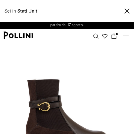
APPROFITTA DEI SALDI E SCOPRI LA NUOVA COLLEZIONE
Sei in
AUTUNNO/INVERNO 2026. Dall'8 al 16 agosto il Servizio Clienti non sarà
Stati Uniti
operativo. Le richieste e gli eventuali ritardi nelle spedizioni saranno gestiti a
partire dal 17 agosto.
0