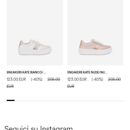
SNEAKERS KATE BIANCO/BIANCO/SAND
SNEAKERS KATE NUDE/NUDE/NUDE
123.00 EUR
(-40%)
205.00
123.00 EUR
(-40%)
205.00
1
EUR
EUR
E
Seguici su Instagram