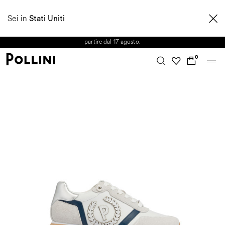
APPROFITTA DEI SALDI E SCOPRI LA NUOVA COLLEZIONE
Sei in
AUTUNNO/INVERNO 2026. Dall'8 al 16 agosto il Servizio Clienti non sarà
Stati Uniti
operativo. Le richieste e gli eventuali ritardi nelle spedizioni saranno gestiti a
partire dal 17 agosto.
0