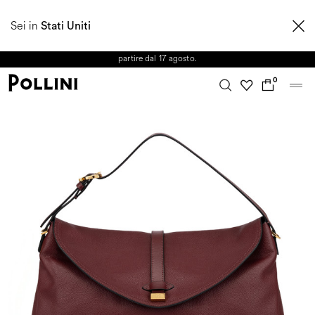
APPROFITTA DEI SALDI E SCOPRI LA NUOVA COLLEZIONE
Sei in
AUTUNNO/INVERNO 2026. Dall'8 al 16 agosto il Servizio Clienti non sarà
Stati Uniti
operativo. Le richieste e gli eventuali ritardi nelle spedizioni saranno gestiti a
partire dal 17 agosto.
0