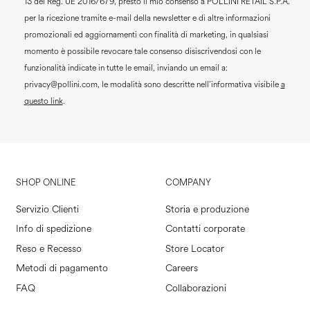
13 del Reg. UE 2016/679, presto il mio consenso a
POLLINI RETAIL S.P.A.
per la ricezione tramite e-mail della newsletter e di altre informazioni
promozionali ed aggiornamenti con finalità di marketing, in qualsiasi
momento è possibile revocare tale consenso disiscrivendosi con le
funzionalità indicate in tutte le email, inviando un email a:
privacy@pollini.com, le modalità sono descritte nell’informativa visibile
a
questo link
.
SHOP ONLINE
COMPANY
Servizio Clienti
Storia e produzione
Info di spedizione
Contatti corporate
Reso e Recesso
Store Locator
Metodi di pagamento
Careers
FAQ
Collaborazioni