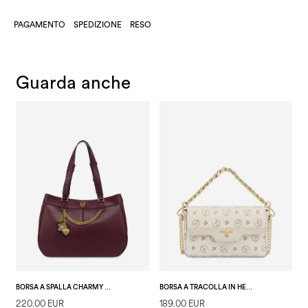
PAGAMENTO
SPEDIZIONE
RESO
Guarda anche
BORSA A SPALLA CHARMY IN PU E HERITAGE PVC BURGUNDY/NERO
BORSA A TRACOLLA IN HERITAGE LOGO AVORIO/AVORIO
220.00 EUR
189.00 EUR
1