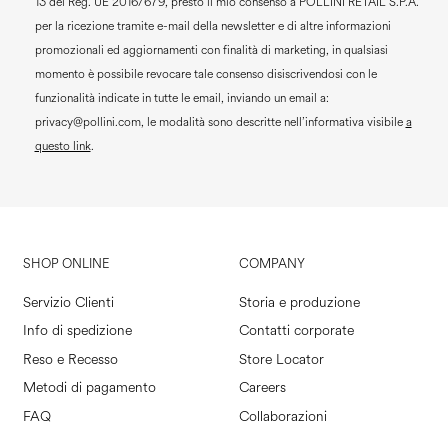
13 del Reg. UE 2016/679, presto il mio consenso a
POLLINI RETAIL S.P.A.
per la ricezione tramite e-mail della newsletter e di altre informazioni
promozionali ed aggiornamenti con finalità di marketing, in qualsiasi
momento è possibile revocare tale consenso disiscrivendosi con le
funzionalità indicate in tutte le email, inviando un email a:
privacy@pollini.com, le modalità sono descritte nell’informativa visibile
a
questo link
.
SHOP ONLINE
COMPANY
Servizio Clienti
Storia e produzione
Info di spedizione
Contatti corporate
Reso e Recesso
Store Locator
Metodi di pagamento
Careers
FAQ
Collaborazioni