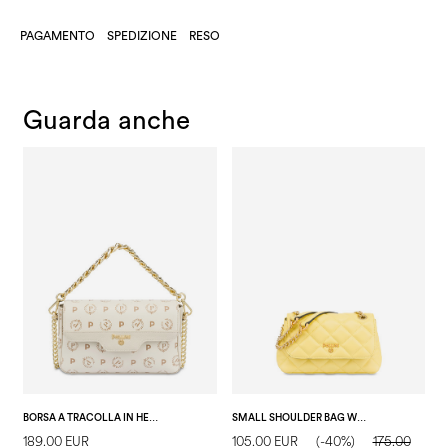
PAGAMENTO
SPEDIZIONE
RESO
Guarda anche
BORSA A TRACOLLA IN HERITAGE LOGO AVORIO/AVORIO
SMALL SHOULDER BAG WALTZER NIGHT GIALLO
189.00 EUR
105.00 EUR
(-40%)
175.00
1