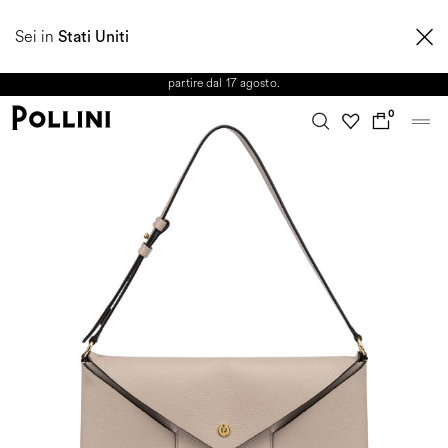
APPROFITTA DEI SALDI E SCOPRI LA NUOVA COLLEZIONE
Sei in
AUTUNNO/INVERNO 2026. Dall'8 al 16 agosto il Servizio Clienti non sarà
Stati Uniti
operativo. Le richieste e gli eventuali ritardi nelle spedizioni saranno gestiti a
partire dal 17 agosto.
0