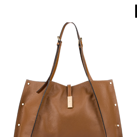
Dall'8 al 16 agosto il Servizio Clienti non sarà operativo. Le richieste e gli ev
World of Pollini