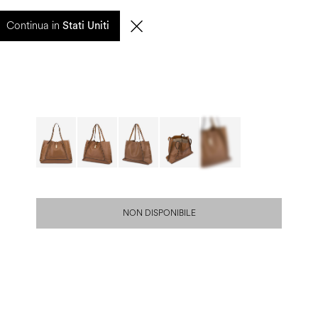
entuali ritardi nelle spedizioni saranno gestiti a partire dal 17 agosto.
Continua in
Stati Uniti
0
CERCA
IT | EUR
NON DISPONIBILE