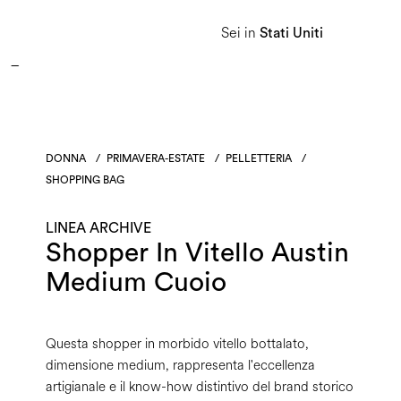
APPROFITTA DEI SALDI E SCOPRI LA NUOVA COLLEZIONE AUTUNNO/INVERNO 2026. 
Sei in
Stati Uniti
Donna
Uomo
Linea Heritage
DONNA
/
PRIMAVERA-ESTATE
/
PELLETTERIA
/
SHOPPING BAG
LINEA ARCHIVE
Shopper In Vitello Austin
Medium Cuoio
Questa shopper in morbido vitello bottalato,
dimensione medium, rappresenta l'eccellenza
artigianale e il know-how distintivo del brand storico