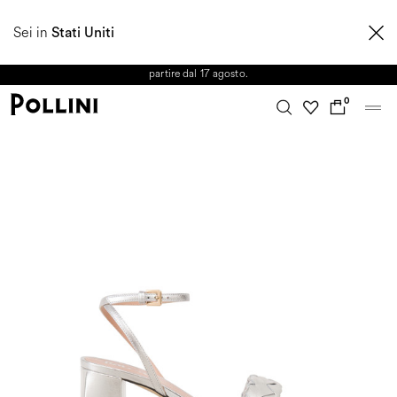
APPROFITTA DEI SALDI E SCOPRI LA NUOVA COLLEZIONE
Sei in
AUTUNNO/INVERNO 2026. Dall'8 al 16 agosto il Servizio Clienti non sarà
Stati Uniti
operativo. Le richieste e gli eventuali ritardi nelle spedizioni saranno gestiti a
partire dal 17 agosto.
0