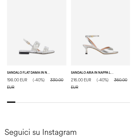
SANDALO FLAT DAMA IN NAPPA LAMINATA ARGENTO
SANDALO ARIA IN NAPPA LAMINATA ARGENTO
198.00 EUR
(-40%)
330.00
216.00 EUR
(-40%)
360.00
2
EUR
EUR
E
Seguici su Instagram