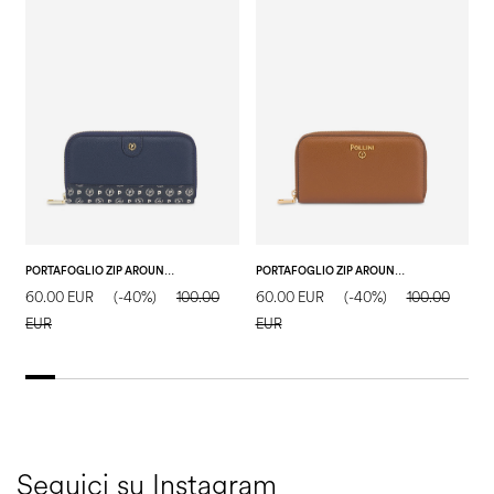
PORTAFOGLIO ZIP AROUND NAVY/BLU/AVORIO
PORTAFOGLIO ZIP AROUND CUOIO
60.00 EUR
(-40%)
100.00
60.00 EUR
(-40%)
100.00
6
EUR
EUR
E
Seguici su Instagram