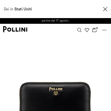
APPROFITTA DEI SALDI E SCOPRI LA NUOVA COLLEZIONE
Sei in
AUTUNNO/INVERNO 2026. Dall'8 al 16 agosto il Servizio Clienti non sarà
Stati Uniti
operativo. Le richieste e gli eventuali ritardi nelle spedizioni saranno gestiti a
partire dal 17 agosto.
0