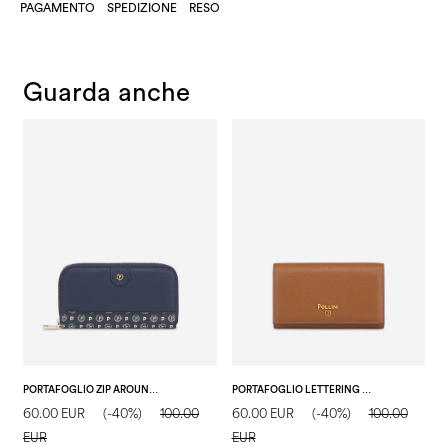
PAGAMENTO
SPEDIZIONE
RESO
Guarda anche
PORTAFOGLIO ZIP AROUND NAVY/BLU/AVORIO
PORTAFOGLIO LETTERING POLLINI CUOIO
60.00 EUR
(-40%)
100.00
60.00 EUR
(-40%)
100.00
6
EUR
EUR
E