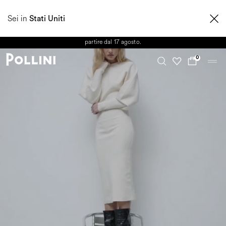
APPROFITTA DEI SALDI E SCOPRI LA NUOVA COLLEZIONE
Sei in
AUTUNNO/INVERNO 2026. Dall'8 al 16 agosto il Servizio Clienti non sarà
Stati Uniti
operativo. Le richieste e gli eventuali ritardi nelle spedizioni saranno gestiti a
partire dal 17 agosto.
0