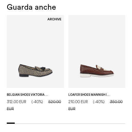
Guarda anche
ARCHIVE
BELGIAN SHOES VIKTORIA IN RAFIA BEIGE-NERO/NERO
LOAFER SHOES MANNISH IN VITELLO NATURAL/LEGNO
312.00 EUR
(-40%)
520.00
210.00 EUR
(-40%)
350.00
1
EUR
EUR
E