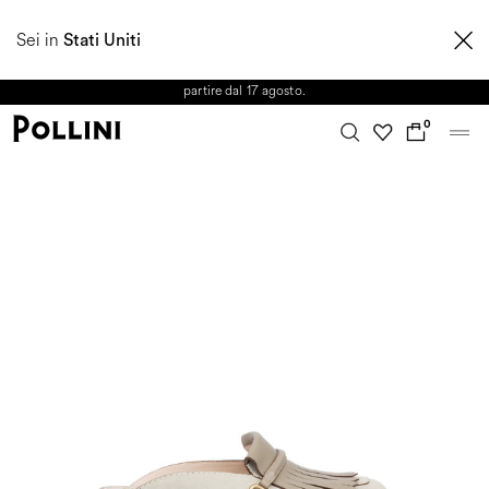
APPROFITTA DEI SALDI E SCOPRI LA NUOVA COLLEZIONE
Sei in
AUTUNNO/INVERNO 2026. Dall'8 al 16 agosto il Servizio Clienti non sarà
Stati Uniti
operativo. Le richieste e gli eventuali ritardi nelle spedizioni saranno gestiti a
partire dal 17 agosto.
0