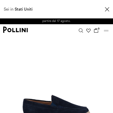
APPROFITTA DEI SALDI E SCOPRI LA NUOVA COLLEZIONE
Sei in
AUTUNNO/INVERNO 2026. Dall'8 al 16 agosto il Servizio Clienti non sarà
Stati Uniti
operativo. Le richieste e gli eventuali ritardi nelle spedizioni saranno gestiti a
partire dal 17 agosto.
0