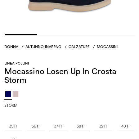
DONNA
/
AUTUNNO-INVERNO
/
CALZATURE
/
MOCASSINI
LINEA POLLINI
Mocassino Losen Up In Crosta
Storm
STORM
35 IT
36 IT
37 IT
38 IT
39 IT
40 IT