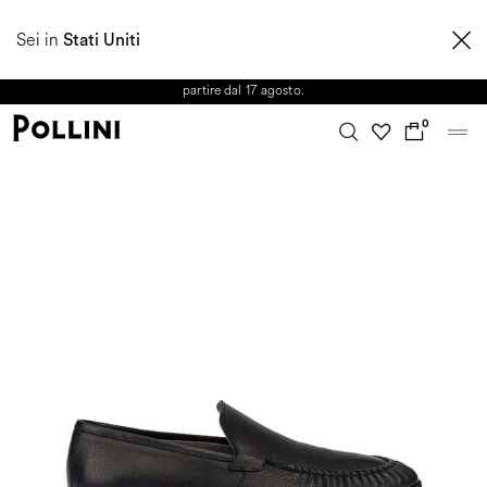
APPROFITTA DEI SALDI E SCOPRI LA NUOVA COLLEZIONE
Sei in
AUTUNNO/INVERNO 2026. Dall'8 al 16 agosto il Servizio Clienti non sarà
Stati Uniti
operativo. Le richieste e gli eventuali ritardi nelle spedizioni saranno gestiti a
partire dal 17 agosto.
0