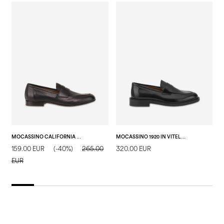
MOCASSINO CALIFORNIA IN CAPRA POPPY ROCK NERO
MOCASSINO 1920 IN VITELLO ABRASIVATO NERO
159.00 EUR
(-40%)
265.00
320.00 EUR
2
EUR
E