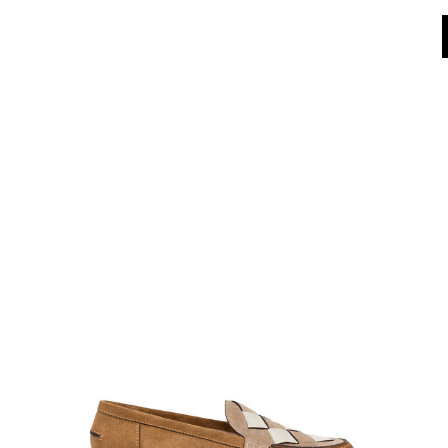
Dall'8 al 16 agosto il Servizio Clienti non sarà operativo. Le richieste e gli ev
World of Pollini