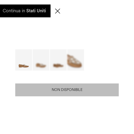
entuali ritardi nelle spedizioni saranno gestiti a partire dal 17 agosto.
Continua in
Stati Uniti
0
CERCA
IT | EUR
NON DISPONIBILE