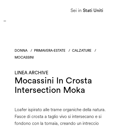
APPROFITTA DEI SALDI E SCOPRI LA NUOVA COLLEZIONE AUTUNNO/INVERNO 2026. 
Sei in
Stati Uniti
Donna
Uomo
Linea Heritage
DONNA
/
PRIMAVERA-ESTATE
/
CALZATURE
/
MOCASSINI
LINEA ARCHIVE
Mocassini In Crosta
Intersection Moka
Loafer ispirato alle trame organiche della natura.
Fasce di crosta a taglio vivo si intersecano e si
fondono con la tomaia, creando un intreccio