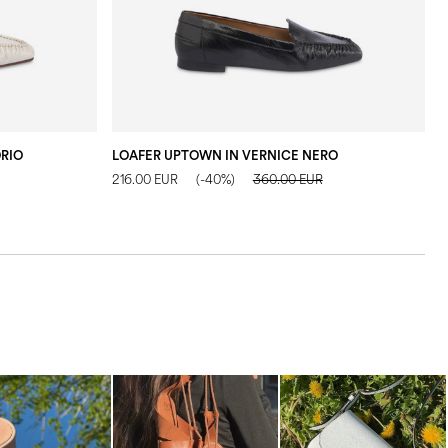
RIO
LOAFER UPTOWN IN VERNICE NERO
L
216.00 EUR
(-40%)
360.00 EUR
2