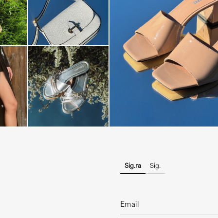
The most-wanted mules and san
sale. ...
Sig.ra
Sig.