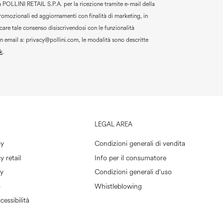
a
POLLINI RETAIL S.P.A.
per la ricezione tramite e-mail della
promozionali ed aggiornamenti con finalità di marketing, in
are tale consenso disiscrivendosi con le funzionalità
un email a:
privacy@pollini.com, le modalità sono descritte
k
.
LEGAL AREA
cy
Condizioni generali di vendita
y retail
Info per il consumatore
cy
Condizioni generali d'uso
o
Whistleblowing
cessibilità