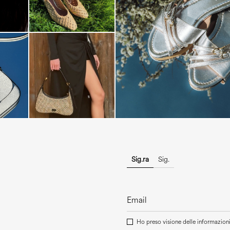
Blending sass and class, the Echo
is...
Sig.ra
Sig.
Ho preso visione delle informazioni 