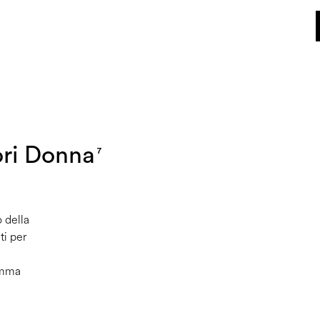
World of Pollini
ori Donna
7
 della
ti per
gamma