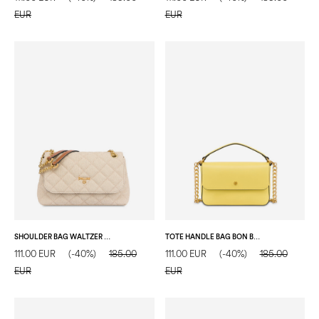
EUR
EUR
SHOULDER BAG WALTZER NIGHT BEIGE/AVORIO/CUOIO
TOTE HANDLE BAG BON BON GIALLO
111.00 EUR
(-40%)
185.00
111.00 EUR
(-40%)
185.00
EUR
EUR