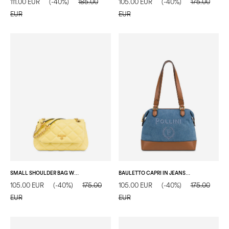
111.00 EUR
(-40%)
185.00
105.00 EUR
(-40%)
175.00
EUR
EUR
SMALL SHOULDER BAG WALTZER NIGHT GIALLO
BAULETTO CAPRI IN JEANS BLU/CUOIO
105.00 EUR
(-40%)
175.00
105.00 EUR
(-40%)
175.00
EUR
EUR