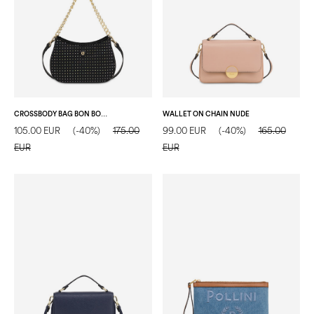
CROSSBODY BAG BON BON WITH CRYSTALS NERO/NERO
WALLET ON CHAIN NUDE
105.00 EUR
(-40%)
175.00
99.00 EUR
(-40%)
165.00
EUR
EUR