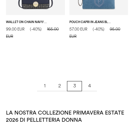
WALLET ON CHAIN NAVY/BLU/AVORIO
POUCH CAPRI IN JEANS BLU/CUOIO
99.00 EUR
(-40%)
165.00
57.00 EUR
(-40%)
95.00
EUR
EUR
1
2
4
3
LA NOSTRA COLLEZIONE PRIMAVERA ESTATE
2026 DI PELLETTERIA DONNA