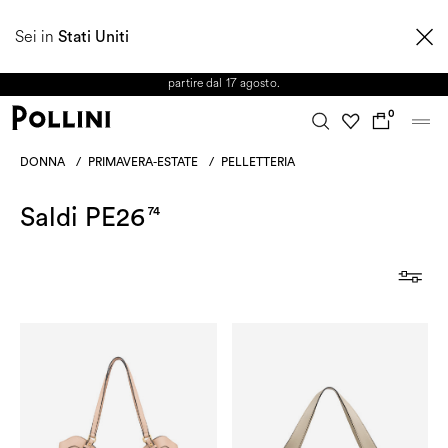
APPROFITTA DEI SALDI E SCOPRI LA NUOVA COLLEZIONE
Sei in
AUTUNNO/INVERNO 2026. Dall'8 al 16 agosto il Servizio Clienti non sarà
Stati Uniti
operativo. Le richieste e gli eventuali ritardi nelle spedizioni saranno gestiti a
partire dal 17 agosto.
0
DONNA
/
PRIMAVERA-ESTATE
/
PELLETTERIA
Saldi PE26
74