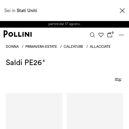
APPROFITTA DEI SALDI E SCOPRI LA NUOVA COLLEZIONE
Sei in
AUTUNNO/INVERNO 2026. Dall'8 al 16 agosto il Servizio Clienti non sarà
Stati Uniti
operativo. Le richieste e gli eventuali ritardi nelle spedizioni saranno gestiti a
partire dal 17 agosto.
0
DONNA
/
PRIMAVERA-ESTATE
/
CALZATURE
/
ALLACCIATE
Saldi PE26
4