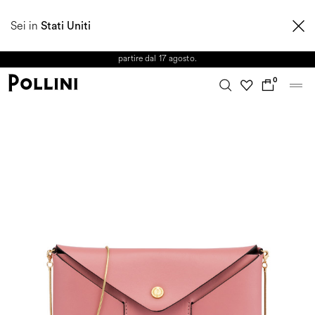
APPROFITTA DEI SALDI E SCOPRI LA NUOVA COLLEZIONE
Sei in
AUTUNNO/INVERNO 2026. Dall'8 al 16 agosto il Servizio Clienti non sarà
Stati Uniti
operativo. Le richieste e gli eventuali ritardi nelle spedizioni saranno gestiti a
partire dal 17 agosto.
0