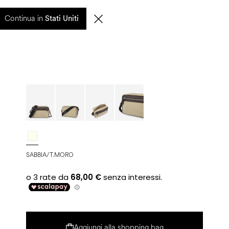
entuali ritardi nelle spedizioni saranno gestiti a partire dal 17 agosto.
Continua in
Stati Uniti
0
CERCA
IT | EUR
SABBIA/T.MORO
Aggiungi alla shopping bag