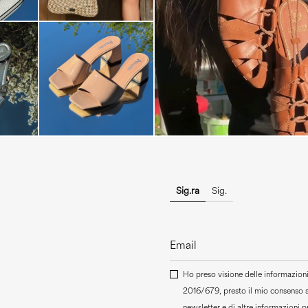
Elevate your desire for a last
with th...
Sig.ra
Sig.
Ho preso visione delle informazioni 
2016/679, presto il mio consenso 
newsletter e di altre informazioni 