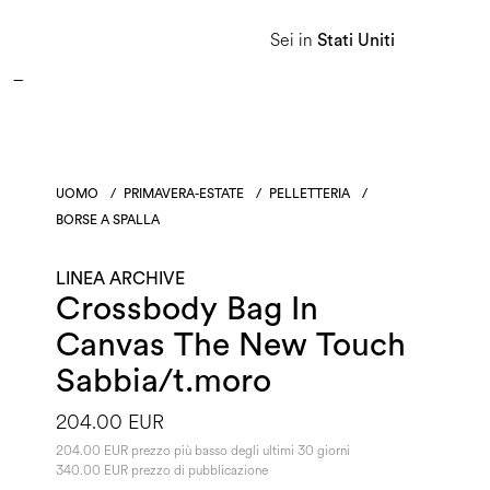
APPROFITTA DEI SALDI E SCOPRI LA NUOVA COLLEZIONE AUTUNNO/INVERNO 2026. 
Sei in
Stati Uniti
Donna
Uomo
Linea Heritage
UOMO
/
PRIMAVERA-ESTATE
/
PELLETTERIA
/
BORSE A SPALLA
LINEA ARCHIVE
Crossbody Bag In
Canvas The New Touch
Sabbia/t.moro
204.00 EUR
204.00 EUR prezzo più basso degli ultimi 30 giorni
340.00 EUR prezzo di pubblicazione