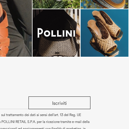
-minute escape
Iscriviti
sul trattamento dei dati ai sensi dell’art. 13 del Reg. UE
a
POLLINI RETAIL S.P.A.
per la ricezione tramite e-mail della
promozionali ed aggiornamenti con finalità di marketing, in