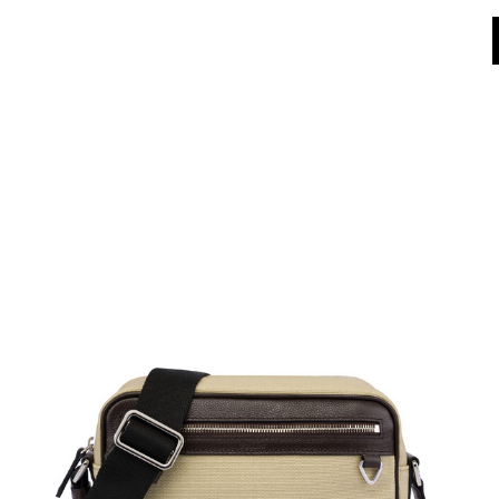
Dall'8 al 16 agosto il Servizio Clienti non sarà operativo. Le richieste e gli ev
World of Pollini