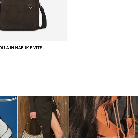
BORSA A TRACOLLA IN NABUK E VITELLO T.MORO/NERO