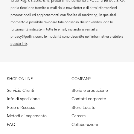
13 del Reg. UE 2016/679, presto il mio consenso a
POLLINI RETAIL S.P.A.
per la ricezione tramite e-mail della newsletter e di altre informazioni
promozionali ed aggiornamenti con finalità di marketing, in qualsiasi
momento è possibile revocare tale consenso disiscrivendosi con le
funzionalità indicate in tutte le email, inviando un email a:
privacy@pollini.com, le modalità sono descritte nell’informativa visibile
a
questo link
.
SHOP ONLINE
COMPANY
Servizio Clienti
Storia e produzione
Info di spedizione
Contatti corporate
Reso e Recesso
Store Locator
Metodi di pagamento
Careers
FAQ
Collaborazioni