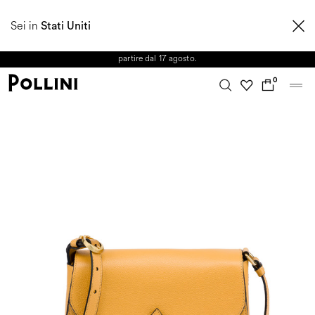
APPROFITTA DEI SALDI E SCOPRI LA NUOVA COLLEZIONE
Sei in
AUTUNNO/INVERNO 2026. Dall'8 al 16 agosto il Servizio Clienti non sarà
Stati Uniti
operativo. Le richieste e gli eventuali ritardi nelle spedizioni saranno gestiti a
partire dal 17 agosto.
0