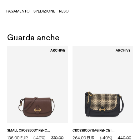
PAGAMENTO
SPEDIZIONE
RESO
Guarda anche
ARCHIVE
ARCHIVE
SMALL CROSSBODY FENCE BAG IN VITELLO BOTTALATO T.MORO
CROSSBODY BAG FENCE IN VITELLO E RAFIA NERO/BEIGE/NERO
186.00 EUR
(-40%)
310.00
264.00 EUR
(-40%)
440.00
1