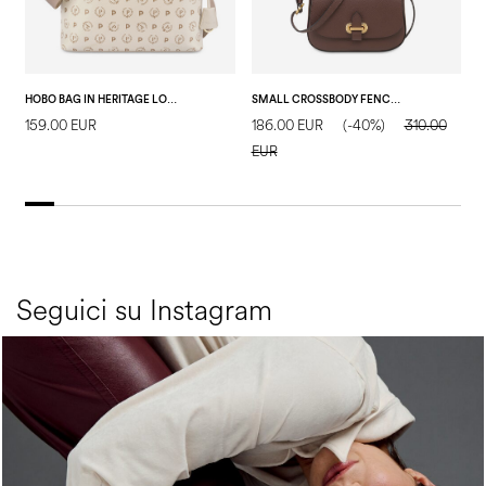
HOBO BAG IN HERITAGE LOGO AVORIO/AVORIO
SMALL CROSSBODY FENCE BAG IN VITELLO BOTTALATO T.MORO
159.00 EUR
186.00 EUR
(-40%)
310.00
1
EUR
E
Seguici su Instagram