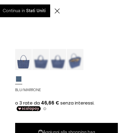
0
Continua in
CERCA
IT | EUR
Stati Uniti
BLU/MARRONE
Aggiungi alla shopping bag