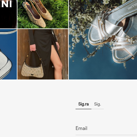
Blending sass and class, the Echo
is...
Sig.ra
Sig.