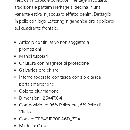
l'esclusiva capsule collection Heritage Jacquard. Il
tradizionale pattern Heritage si declina in una
variante estiva in jacquard effetto denim. Dettaglio
in pelle con logo Lettering in galvanica oro applicato
sul quadrante frontale.
Articolo continuativo non soggetto a
promozioni
Manici tubolari
Chiusura con magnete di protezione
Galvanica oro chiaro
Interno foderato con tasca con zip e tasca
porta smartphone
Colore:
blu/marrone
Dimensioni:
26X47X14
Composizione:
95% Poliestere, 5% Pelle di
Vitello
Codice:
TE8481PP0EQ6D_70A
Made in: Cina