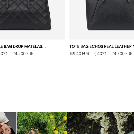
DOUBLE HANDLE BAG DROP MATELASSÈ FAUX LEATHER NERO/NERO
TOTE BAG ECHOS REAL LEATHER 
40%)
245.00 EUR
149.40 EUR
(-40%)
249.00 EUR