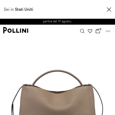
APPROFITTA DEI SALDI E SCOPRI LA NUOVA COLLEZIONE
Sei in
AUTUNNO/INVERNO 2026. Dall'8 al 16 agosto il Servizio Clienti non sarà
Stati Uniti
operativo. Le richieste e gli eventuali ritardi nelle spedizioni saranno gestiti a
partire dal 17 agosto.
0