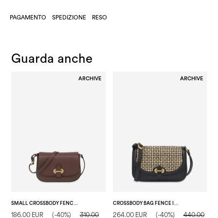
PAGAMENTO
SPEDIZIONE
RESO
Guarda anche
ARCHIVE
ARCHIVE
SMALL CROSSBODY FENCE BAG IN VITELLO BOTTALATO T.MORO
CROSSBODY BAG FENCE IN VITELLO E RAFIA NERO/BEIGE/NERO
186.00 EUR
(-40%)
310.00
264.00 EUR
(-40%)
440.00
1