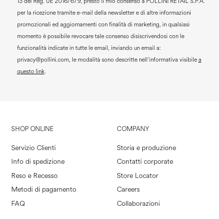
13 del Reg. UE 2016/679, presto il mio consenso a
POLLINI RETAIL S.P.A.
per la ricezione tramite e-mail della newsletter e di altre informazioni
promozionali ed aggiornamenti con finalità di marketing, in qualsiasi
momento è possibile revocare tale consenso disiscrivendosi con le
funzionalità indicate in tutte le email, inviando un email a:
privacy@pollini.com, le modalità sono descritte nell’informativa visibile
a
questo link
.
SHOP ONLINE
COMPANY
Servizio Clienti
Storia e produzione
Info di spedizione
Contatti corporate
Reso e Recesso
Store Locator
Metodi di pagamento
Careers
FAQ
Collaborazioni