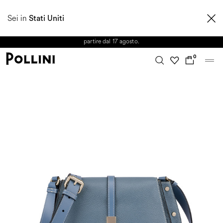
APPROFITTA DEI SALDI E SCOPRI LA NUOVA COLLEZIONE
Sei in
AUTUNNO/INVERNO 2026. Dall'8 al 16 agosto il Servizio Clienti non sarà
Stati Uniti
operativo. Le richieste e gli eventuali ritardi nelle spedizioni saranno gestiti a
partire dal 17 agosto.
0