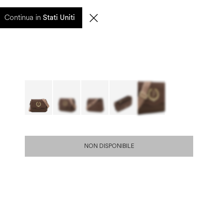
0
Continua in
CERCA
IT | EUR
Stati Uniti
NON DISPONIBILE