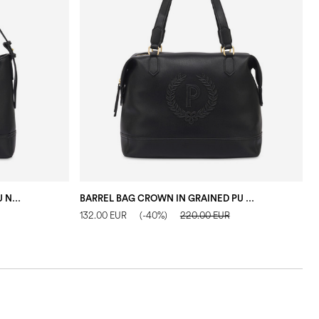
HOBO BAG CROWN IN GRAINED PU NERO
BARREL BAG CROWN IN GRAINED PU NERO
132.00 EUR
(-40%)
220.00 EUR
3