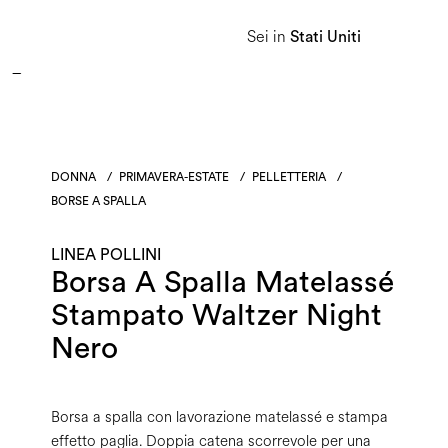
APPROFITTA DEI SALDI E SCOPRI LA NUOVA COLLEZIONE AUTUNNO/INVERNO 2026. 
Sei in
Stati Uniti
Donna
Uomo
Linea Heritage
DONNA
/
PRIMAVERA-ESTATE
/
PELLETTERIA
/
BORSE A SPALLA
LINEA POLLINI
Borsa A Spalla Matelassé
Stampato Waltzer Night
Nero
Borsa a spalla con lavorazione matelassé e stampa
effetto paglia. Doppia catena scorrevole per una