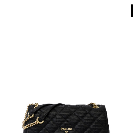
Dall'8 al 16 agosto il Servizio Clienti non sarà operativo. Le richieste e gli ev
World of Pollini