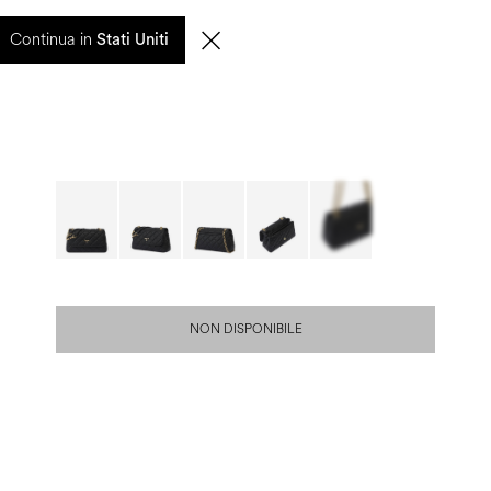
entuali ritardi nelle spedizioni saranno gestiti a partire dal 17 agosto.
Continua in
Stati Uniti
0
CERCA
IT | EUR
NON DISPONIBILE