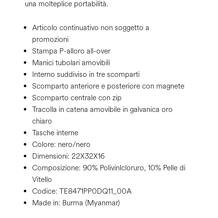
una molteplice portabilità.
Articolo continuativo non soggetto a
promozioni
Stampa P-alloro all-over
Manici tubolari amovibili
Interno suddiviso in tre scomparti
Scomparto anteriore e posteriore con magnete
Scomparto centrale con zip
Tracolla in catena amovibile in galvanica oro
chiaro
Tasche interne
Colore:
nero/nero
Dimensioni:
22X32X16
Composizione:
90% Polivinlcloruro, 10% Pelle di
Vitello
Codice:
TE8471PP0DQ11_00A
Made in: Burma (Myanmar)