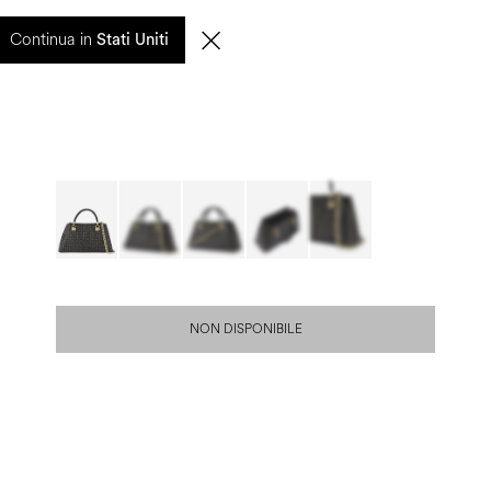
0
Continua in
CERCA
IT | EUR
Stati Uniti
NON DISPONIBILE