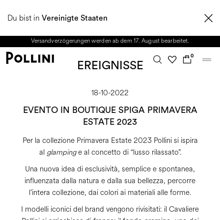
NUTZEN SIE DEN SALE UND ENTDECKEN SIE DIE NEUE HERBST/WINTER
Du bist in
2026 KOLLEKTION. Vom 8. bis 16. August ist unser Kundenservice nicht
Vereinigte Staaten
erreichbar. Alle in diesem Zeitraum eingehenden Anfragen sowie mögliche
Versandverzögerungen werden ab dem 17. August bearbeitet.
0
EREIGNISSE
18-10-2022
EVENTO IN BOUTIQUE SPIGA PRIMAVERA
ESTATE 2023
Per la collezione Primavera Estate 2023 Pollini si ispira
al
glamping
e al concetto di “lusso rilassato”.
Una nuova idea di esclusività, semplice e spontanea,
influenzata dalla natura e dalla sua bellezza, percorre
l’intera collezione, dai colori ai materiali alle forme.
I modelli iconici del brand vengono rivisitati: il Cavaliere