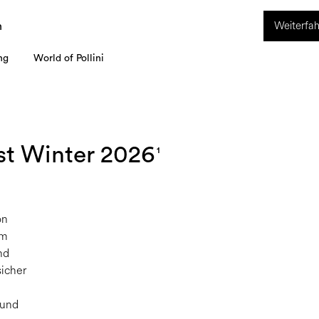
ION. Vom 8. bis 16. August ist unser Kundenservice nicht erreichbar. Alle i
Weiterfah
werden ab dem 17. August bearbeitet.
n
ng
World of Pollini
t Winter 2026
1
on
em
nd
sicher
 und