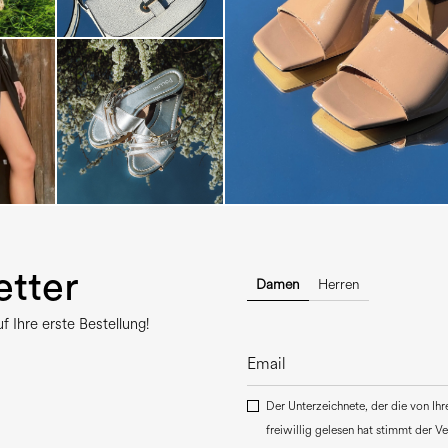
The most-wanted mules and san
sale. ...
tter
Damen
Herren
 Ihre erste Bestellung!
Der Unterzeichnete, der die von Ih
freiwillig gelesen hat stimmt der 