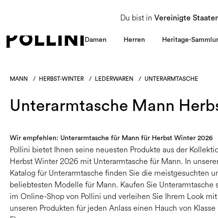
NUTZEN SIE DEN SALE UND ENTDECKEN SIE DIE NEUE HERBST/WINTER 2026 KOLLEKT
Du bist in
Vereinigte Staate
Damen
Herren
Heritage-Sammlu
MANN
/
HERBST-WINTER
/
LEDERWAREN
/
UNTERARMTASCHE
Unterarmtasche Mann Herbs
Wir empfehlen: Unterarmtasche für Mann für Herbst Winter 2026
Pollini bietet Ihnen seine neuesten Produkte aus der Kollekti
Herbst Winter 2026 mit Unterarmtasche für Mann. In unser
Katalog für Unterarmtasche finden Sie die meistgesuchten u
beliebtesten Modelle für Mann. Kaufen Sie Unterarmtasche 
im Online-Shop von Pollini und verleihen Sie Ihrem Look mit
unseren Produkten für jeden Anlass einen Hauch von Klasse