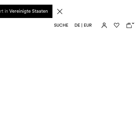
n diesem Zeitraum eingehenden Anfragen sowie mögliche Versandverzögerungen
rt in
Vereinigte Staaten
0
SUCHE
DE | EUR