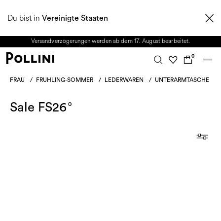
NUTZEN SIE DEN SALE UND ENTDECKEN SIE DIE NEUE HERBST/WINTER
Du bist in
2026 KOLLEKTION. Vom 8. bis 16. August ist unser Kundenservice nicht
Vereinigte Staaten
erreichbar. Alle in diesem Zeitraum eingehenden Anfragen sowie mögliche
Versandverzögerungen werden ab dem 17. August bearbeitet.
0
FRAU
/
FRUHLING-SOMMER
/
LEDERWAREN
/
UNTERARMTASCHE
Sale FS26
0