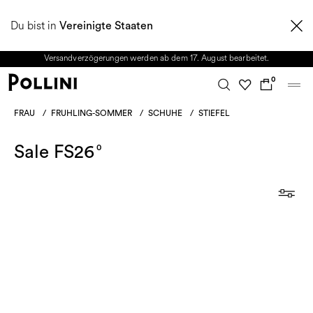
NUTZEN SIE DEN SALE UND ENTDECKEN SIE DIE NEUE HERBST/WINTER
Du bist in
2026 KOLLEKTION. Vom 8. bis 16. August ist unser Kundenservice nicht
Vereinigte Staaten
erreichbar. Alle in diesem Zeitraum eingehenden Anfragen sowie mögliche
Versandverzögerungen werden ab dem 17. August bearbeitet.
0
FRAU
/
FRUHLING-SOMMER
/
SCHUHE
/
STIEFEL
Sale FS26
0