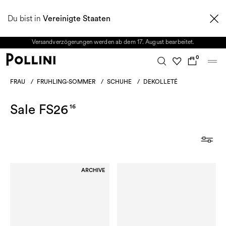
NUTZEN SIE DEN SALE UND ENTDECKEN SIE DIE NEUE HERBST/WINTER
Du bist in
2026 KOLLEKTION. Vom 8. bis 16. August ist unser Kundenservice nicht
Vereinigte Staaten
erreichbar. Alle in diesem Zeitraum eingehenden Anfragen sowie mögliche
Versandverzögerungen werden ab dem 17. August bearbeitet.
0
FRAU
/
FRUHLING-SOMMER
/
SCHUHE
/
DEKOLLETÉ
Sale FS26
16
ARCHIVE