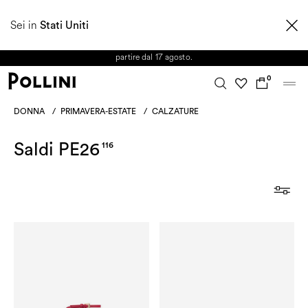
APPROFITTA DEI SALDI E SCOPRI LA NUOVA COLLEZIONE
Sei in
AUTUNNO/INVERNO 2026. Dall'8 al 16 agosto il Servizio Clienti non sarà
Stati Uniti
operativo. Le richieste e gli eventuali ritardi nelle spedizioni saranno gestiti a
partire dal 17 agosto.
0
DONNA
/
PRIMAVERA-ESTATE
/
CALZATURE
Saldi PE26
116